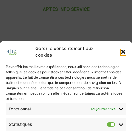
APTES INFO SERVICE
écoute, conseil, orientation
(prix d’un appel local)
Mentions légales
Cookies (UE)
CGU / CGV
Gérer le consentement aux
cookies
Pour offrir les meilleures expériences, nous utilisons des technologies
telles que les cookies pour stocker et/ou accéder aux informations des
appareils. Le fait de consentir à ces technologies nous permettra de
0 970 407 536
traiter des données telles que le comportement de navigation ou les ID
uniques sur ce site. Le fait de ne pas consentir ou de retirer son
contact@aptes.org
consentement peut avoir un effet négatif sur certaines caractéristiques
et fonctions.
SUIVEZ-NOUS
Fonctionnel
Toujours activé
Statistiques
Statisti