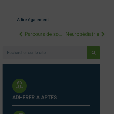
A lire également
Précédent
Sui
Parcours de soins
Neuropédiatrie
Rechercher
ADHÉRER À APTES