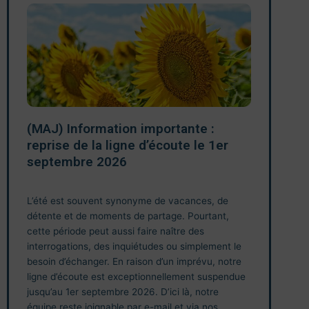
(MAJ) Information importante :
L
reprise de la ligne d’écoute le 1er
e
septembre 2026
t
L’été est souvent synonyme de vacances, de
ht
Précédent
S
détente et de moments de partage. Pourtant,
co
cette période peut aussi faire naître des
3E
interrogations, des inquiétudes ou simplement le
es
besoin d’échanger. En raison d’un imprévu, notre
pe
ligne d’écoute est exceptionnellement suspendue
fa
jusqu’au 1er septembre 2026. D’ici là, notre
co
équipe reste joignable par e-mail et via nos
Qu